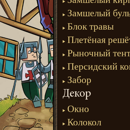
Замшелый бул
Блок травы
Плетёная решё
Рыночный тен
Персидский ко
Забор
Декор
Окно
Колокол