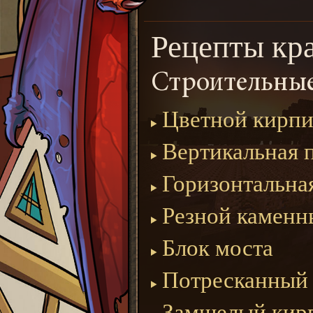
Рецепты кр
Строительные
Цветной кирп
Вертикальная 
Горизонтальна
Резной каменн
Блок моста
Потресканный
Замшелый кир