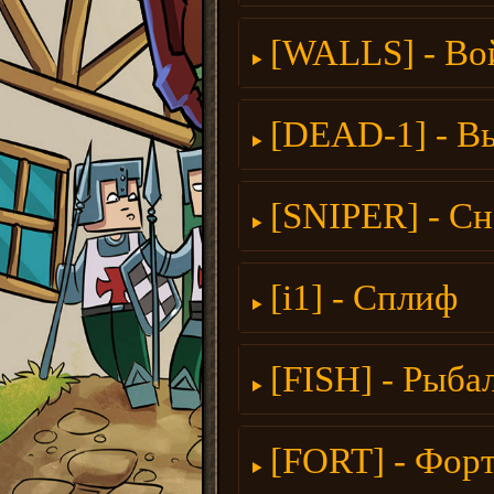
[WALLS] - Во
[DEAD-1] - В
[SNIPER] - С
[i1] - Сплиф
[FISH] - Рыба
[FORT] - Фор