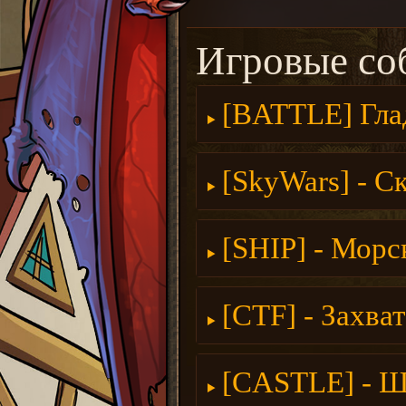
Игровые со
[BATTLE] Гла
[SkyWars] - С
[SHIP] - Морс
[CTF] - Захва
[CASTLE] - Ш