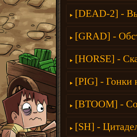
[DEAD-2] - В
[GRAD] - Обс
[HORSE] - Ск
[PIG] - Гонки
[BTOOM] - Со
[SH] - Цитаде